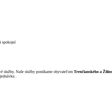
li spokojní
gové služby. Naše služby ponúkame obyvateľom
Trenčianského a Žilin
jednávku .