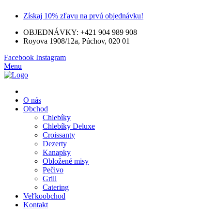
Získaj 10% zľavu na prvú objednávku!
OBJEDNÁVKY: +421 904 989 908
Royova 1908/12a, Púchov, 020 01
Facebook
Instagram
Menu
O nás
Obchod
Chlebíky
Chlebíky Deluxe
Croissanty
Dezerty
Kanapky
Obložené misy
Pečivo
Grill
Catering
Veľkoobchod
Kontakt