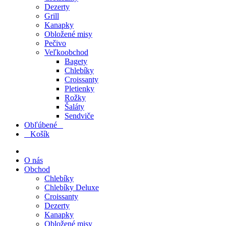
Dezerty
Grill
Kanapky
Obložené misy
Pečivo
Veľkoobchod
Bagety
Chlebíky
Croissanty
Pletienky
Rožky
Šaláty
Sendviče
Obľúbené
0
0
Košík
O nás
Obchod
Chlebíky
Chlebíky Deluxe
Croissanty
Dezerty
Kanapky
Obložené misy