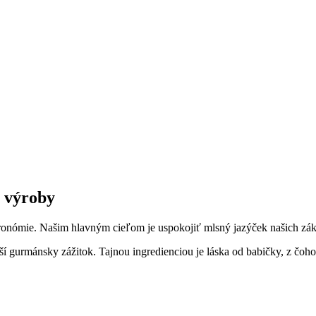
j výroby
stronómie. Našim hlavným cieľom je uspokojiť mlsný jazýček našich zá
pší gurmánsky zážitok. Tajnou ingredienciou je láska od babičky, z čoh