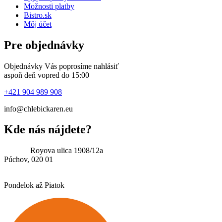
Možnosti platby
Bistro.sk
Môj účet
Pre objednávky
Objednávky Vás poprosíme nahlásiť
aspoň deň vopred do 15:00
+421 904 989 908
info@chlebickaren.eu
Kde nás nájdete?
Adresa:
Royova ulica 1908/12a
Púchov, 020 01
Možnosť vyzdvihnutia: 08.00 – 15.00
Pondelok až Piatok