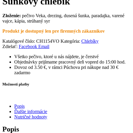
Šunkový chlebík
Zloženie:
pečivo Veka, drezing, dusená šunka, paradajka, varené
vajce, kápia, strúhaný syr
Produkt je dostupný len pre firemných zákazníkov
Katalógové číslo:
CH1154VO
Kategória:
Chlebíky
Zdielať:
Facebook
Email
Všetko pečivo, ktoré u nás nájdete, je čerstvé
Objednávky prijímame pracovný deň vopred do 15:00 hod.
Dovoz od 3.50 €, v rámci Púchova pri nákupe nad 30 €
zadarmo
Možnosti platby
Popis
Ďalšie informácie
Nutričné hodnoty
Popis