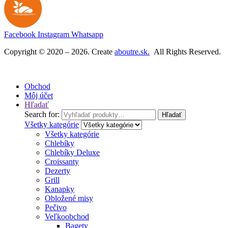
b
y
MARH
A
S
Facebook
Instagram
Whatsapp
Copyright © 2020 – 2026. Create
aboutre.sk.
All Rights Reserved.
Obchod
Môj účet
Hľadať
Search for:
Hľadať
Všetky kategórie
Všetky kategórie
Chlebíky
Chlebíky Deluxe
Croissanty
Dezerty
Grill
Kanapky
Obložené misy
Pečivo
Veľkoobchod
Bagety