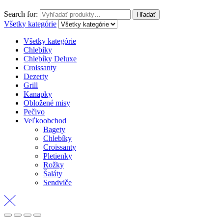
Search for:
Hľadať
Všetky kategórie
Všetky kategórie
Chlebíky
Chlebíky Deluxe
Croissanty
Dezerty
Grill
Kanapky
Obložené misy
Pečivo
Veľkoobchod
Bagety
Chlebíky
Croissanty
Pletienky
Rožky
Šaláty
Sendviče