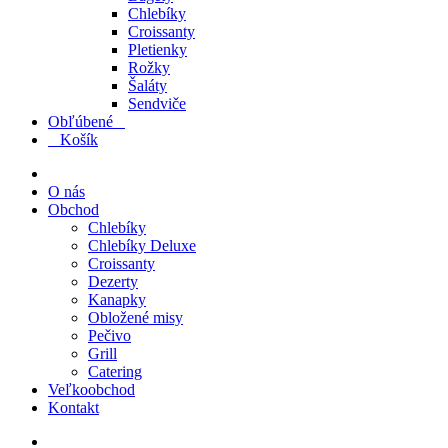
Chlebíky
Croissanty
Pletienky
Rožky
Šaláty
Sendviče
Obľúbené
1
0
Košík
O nás
Obchod
Chlebíky
Chlebíky Deluxe
Croissanty
Dezerty
Kanapky
Obložené misy
Pečivo
Grill
Catering
Veľkoobchod
Kontakt