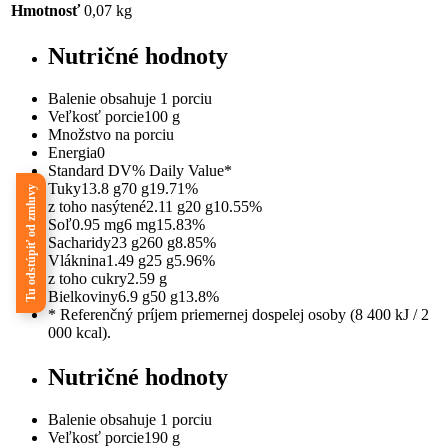
Hmotnosť
0,07 kg
Nutričné hodnoty
Balenie obsahuje 1 porciu
Veľkosť porcie
100 g
Množstvo na porciu
Energia
0
Standard DV
% Daily Value*
Tuky
13.8 g
70 g
19.71%
Tu odstúpiť od zmluvy
z toho nasýtené
2.11 g
20 g
10.55%
Soľ
0.95 mg
6 mg
15.83%
Sacharidy
23 g
260 g
8.85%
Vláknina
1.49 g
25 g
5.96%
z toho cukry
2.59 g
Bielkoviny
6.9 g
50 g
13.8%
* Referenčný príjem priemernej dospelej osoby (8 400 kJ / 2
000 kcal).
Nutričné hodnoty
Balenie obsahuje 1 porciu
Veľkosť porcie
190 g