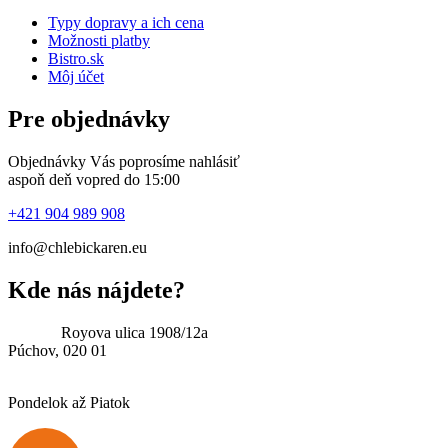
Typy dopravy a ich cena
Možnosti platby
Bistro.sk
Môj účet
Pre objednávky
Objednávky Vás poprosíme nahlásiť
aspoň deň vopred do 15:00
+421 904 989 908
info@chlebickaren.eu
Kde nás nájdete?
Adresa:
Royova ulica 1908/12a
Púchov, 020 01
Možnosť vyzdvihnutia: 08.00 – 15.00
Pondelok až Piatok