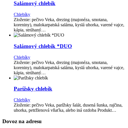
Salámový chlebík
Chlebíky
Zloženie: pečivo Veka, drezing (majonéza, smotana,
koreniny), malokarpatská saláma, kyslá uhorka, varené vajce,
kápia, strúhaný…
Salámový chlebík *DUO
Chlebíky
Zloženie: pečivo Veka, drezing (majonéza, smotana,
koreniny), malokarpatská saláma, kyslá uhorka, varené vajce,
kápia, strúhaný…
Parížsky chlebík
Chlebíky
Zloženie: pečivo Veka, parížsky šalát, dusená šunka, rajčina,
uhorka, petržlenová vňaťka, alebo iná ozdoba Produkt…
Dovoz na adresu