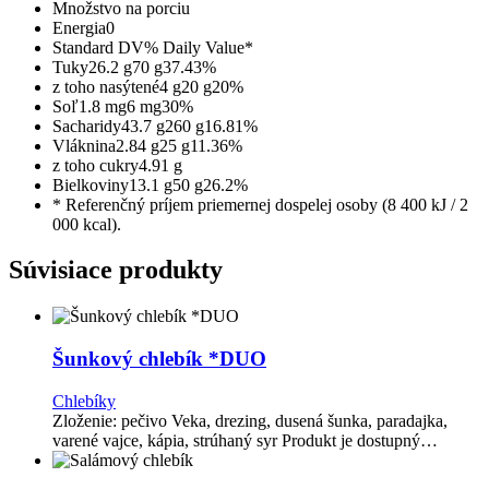
Množstvo na porciu
Energia
0
Standard DV
% Daily Value*
Tuky
26.2 g
70 g
37.43%
z toho nasýtené
4 g
20 g
20%
Soľ
1.8 mg
6 mg
30%
Sacharidy
43.7 g
260 g
16.81%
Vláknina
2.84 g
25 g
11.36%
z toho cukry
4.91 g
Bielkoviny
13.1 g
50 g
26.2%
* Referenčný príjem priemernej dospelej osoby (8 400 kJ / 2
000 kcal).
Súvisiace produkty
Šunkový chlebík *DUO
Chlebíky
Zloženie: pečivo Veka, drezing, dusená šunka, paradajka,
varené vajce, kápia, strúhaný syr Produkt je dostupný…