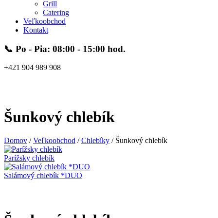
Grill
Catering
Veľkoobchod
Kontakt
📞 Po - Pia: 08:00 - 15:00 hod.
+421 904 989 908
1
0
0,00
€
Šunkový chlebík
Domov
/
Veľkoobchod
/
Chlebíky
/
Šunkový chlebík
Parížsky chlebík
Salámový chlebík *DUO