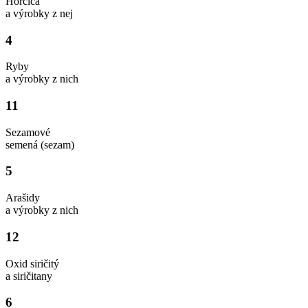
Horčica
a výrobky z nej
4
Ryby
a výrobky z nich
11
Sezamové
semená (sezam)
5
Arašidy
a výrobky z nich
12
Oxid siričitý
a siričitany
6