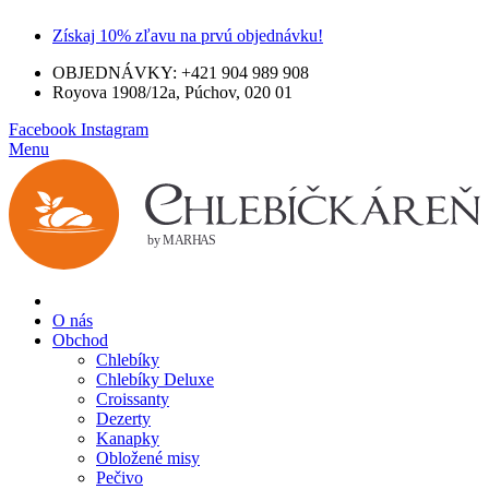
Získaj 10% zľavu na prvú objednávku!
OBJEDNÁVKY: +421 904 989 908
Royova 1908/12a, Púchov, 020 01
Facebook
Instagram
Menu
O nás
Obchod
Chlebíky
Chlebíky Deluxe
Croissanty
Dezerty
Kanapky
Obložené misy
Pečivo