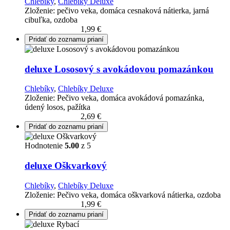
Chlebíky
,
Chlebíky Deluxe
Zloženie: pečivo veka, domáca cesnaková nátierka, jarná
cibuľka, ozdoba
Pridať do košíka
1,99
€
Pridať do zoznamu prianí
deluxe Lososový s avokádovou pomazánkou
Chlebíky
,
Chlebíky Deluxe
Zloženie: Pečivo veka, domáca avokádová pomazánka,
údený losos, pažítka
Pridať do košíka
2,69
€
Pridať do zoznamu prianí
Hodnotenie
5.00
z 5
deluxe Oškvarkový
Chlebíky
,
Chlebíky Deluxe
Zloženie: Pečivo veka, domáca oškvarková nátierka, ozdoba
Pridať do košíka
1,99
€
Pridať do zoznamu prianí