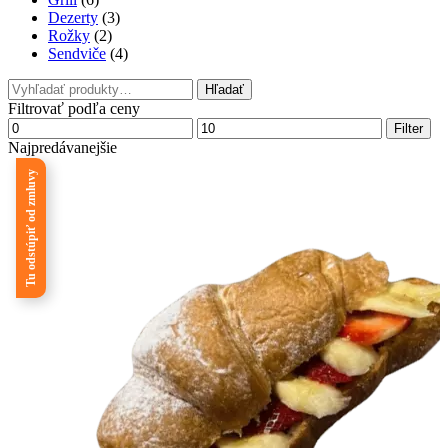
Dezerty
(3)
Rožky
(2)
Sendviče
(4)
Search
Hľadať
for:
Filtrovať podľa ceny
Minimálna
Maximálna
Filter
cena
cena
Najpredávanejšie
Tu odstúpiť od zmluvy