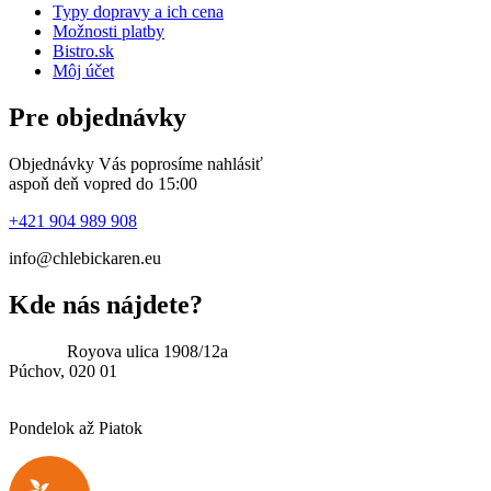
Typy dopravy a ich cena
Možnosti platby
Bistro.sk
Môj účet
Pre objednávky
Objednávky Vás poprosíme nahlásiť
aspoň deň vopred do 15:00
+421 904 989 908
info@chlebickaren.eu
Kde nás nájdete?
Adresa:
Royova ulica 1908/12a
Púchov, 020 01
Možnosť vyzdvihnutia: 08.00 – 15.00
Pondelok až Piatok