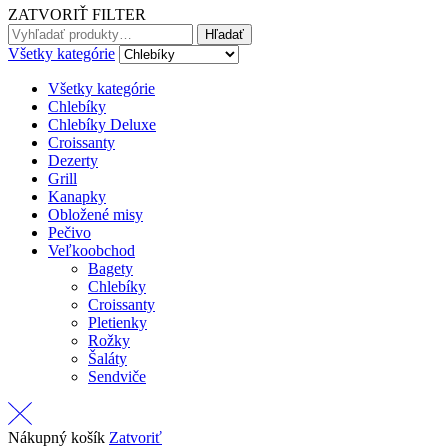
ZATVORIŤ FILTER
Search
Hľadať
for:
Všetky kategórie
Všetky kategórie
Chlebíky
Chlebíky Deluxe
Croissanty
Dezerty
Grill
Kanapky
Obložené misy
Pečivo
Veľkoobchod
Bagety
Chlebíky
Croissanty
Pletienky
Rožky
Šaláty
Sendviče
Nákupný košík
Zatvoriť