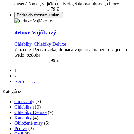
dusená šunka, vajíčko na tvrdo, šalátová uhorka, cherry…
Pridať do košíka
1,79
€
Pridať do zoznamu prianí
deluxe Vajíčkový
Chlebíky
,
Chlebíky Deluxe
Zloženie: Pečivo veka, domáca vajíčková nátierka, vajce na
tvrdo, ozdoba
Pridať do košíka
1,99
€
1
2
NASLED.
Kategórie
Croissanty
(3)
Chlebíky
(19)
Chlebíky Deluxe
(9)
Kanapky
(4)
Obložené misy
(5)
Pečivo
(2)
Grill
(6)