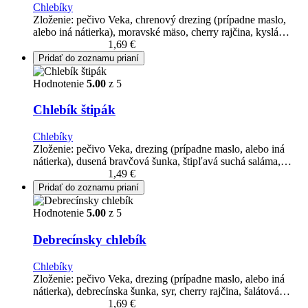
Chlebíky
Zloženie: pečivo Veka, chrenový drezing (prípadne maslo,
alebo iná nátierka), moravské mäso, cherry rajčina, kyslá…
Pridať do košíka
1,69
€
Pridať do zoznamu prianí
Hodnotenie
5.00
z 5
Chlebík štipák
Chlebíky
Zloženie: pečivo Veka, drezing (prípadne maslo, alebo iná
nátierka), dusená bravčová šunka, štipľavá suchá saláma,…
Pridať do košíka
1,49
€
Pridať do zoznamu prianí
Hodnotenie
5.00
z 5
Debrecínsky chlebík
Chlebíky
Zloženie: pečivo Veka, drezing (prípadne maslo, alebo iná
nátierka), debrecínska šunka, syr, cherry rajčina, šalátová…
Pridať do košíka
1,69
€