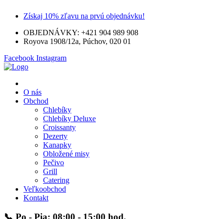
Získaj 10% zľavu na prvú objednávku!
OBJEDNÁVKY: +421 904 989 908
Royova 1908/12a, Púchov, 020 01
Facebook
Instagram
Menu
O nás
Obchod
Chlebíky
Chlebíky Deluxe
Croissanty
Dezerty
Kanapky
Obložené misy
Pečivo
Grill
Catering
Veľkoobchod
Kontakt
📞 Po - Pia: 08:00 - 15:00 hod.