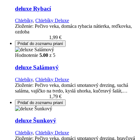
deluxe Rybací
Chlebíky
,
Chlebíky Deluxe
Zloženie: Pečivo veka, domáca rybacia nátierka, reďkovka,
ozdoba
Pridať do košíka
1,99
€
Pridať do zoznamu prianí
Hodnotenie
5.00
z 5
deluxe Salámový
Chlebíky
,
Chlebíky Deluxe
Zloženie: Pečivo veka, domáci smotanový drezing, suchá
saláma, vajíčko na tvrdo, kyslá uhorka, kučeravý šalát,…
Pridať do košíka
1,79
€
Pridať do zoznamu prianí
deluxe Šunkový
Chlebíky
,
Chlebíky Deluxe
Zloženie: Pečivo veka, domáci smotanový drezing, bravčová