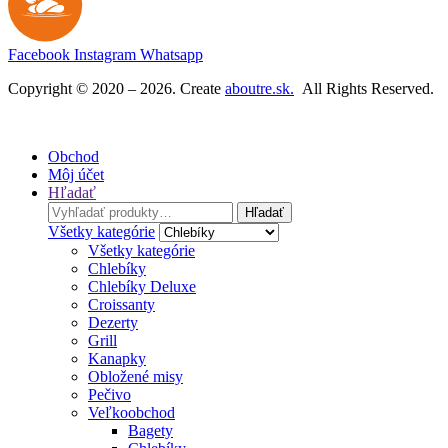
b
y
MARH
A
S
Facebook
Instagram
Whatsapp
Copyright © 2020 – 2026. Create
aboutre.sk.
All Rights Reserved.
Obchod
Môj účet
Hľadať
Search
Hľadať
for:
Všetky kategórie
Všetky kategórie
Chlebíky
Chlebíky Deluxe
Croissanty
Dezerty
Grill
Kanapky
Obložené misy
Pečivo
Veľkoobchod
Bagety