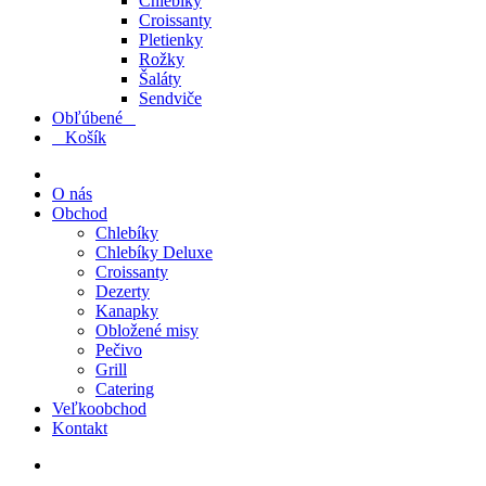
Chlebíky
Croissanty
Pletienky
Rožky
Šaláty
Sendviče
Obľúbené
1
0
Košík
O nás
Obchod
Chlebíky
Chlebíky Deluxe
Croissanty
Dezerty
Kanapky
Obložené misy
Pečivo
Grill
Catering
Veľkoobchod
Kontakt